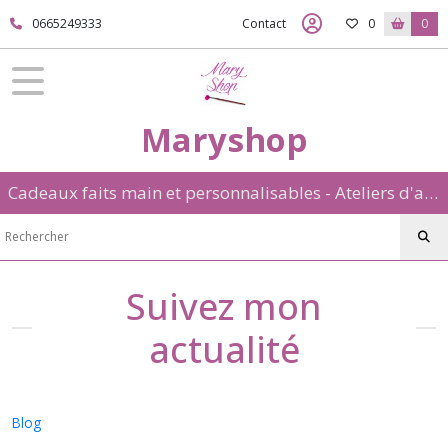
0665249333
Contact
0
0
Maryshop
Cadeaux faits main et personnalisables - Ateliers d'art créatif: aquarelle et porcelaine froide
Suivez mon
actualité
Blog