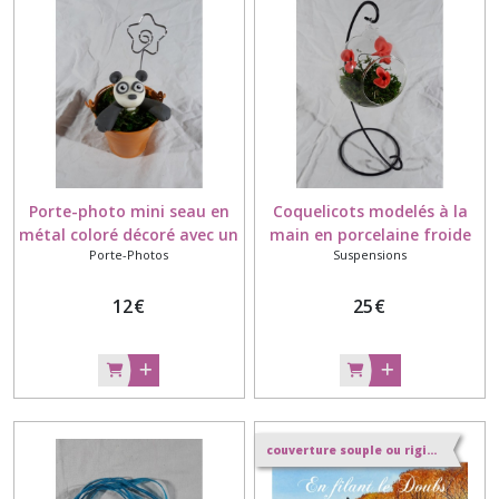
Porte-photo mini seau en
Coquelicots modelés à la
métal coloré décoré avec un
main en porcelaine froide
Porte-Photos
Suspensions
panda modelé à la main en
avec de la mousse dans une
porcelaine froide
jolie boule en verre
12
€
suspendue avec un pied en
25
€
métal
couverture souple ou rigide au choix