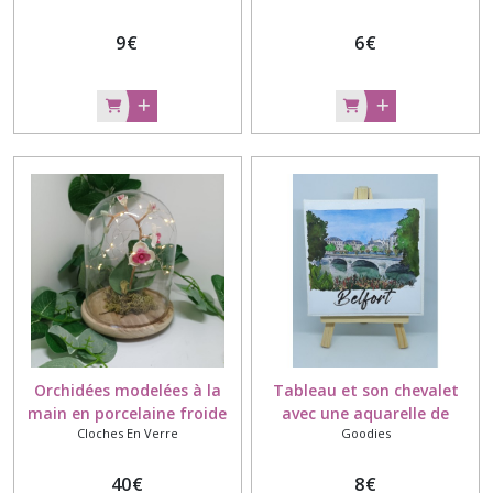
et la Citadelle
9
€
6
€
Orchidées modelées à la
Tableau et son chevalet
main en porcelaine froide
avec une aquarelle de
Cloches En Verre
Goodies
sous cloche en verre avec
Belfort fait à la main
guirlande Led
40
€
8
€