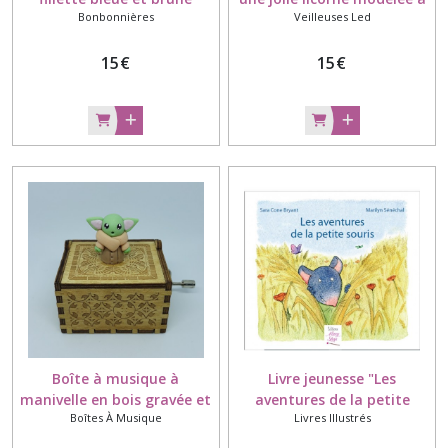
Bonbonnières
Veilleuses Led
modelée à la main en
la main en porcelaine
porcelaine froide
froide
15
€
15
€
Boîte à musique à
Livre jeunesse "Les
manivelle en bois gravée et
aventures de la petite
Boîtes À Musique
Livres Illustrés
décorée avec bébé Yoda
souris"
modelé à la main en