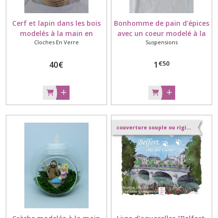
Cerf et lapin dans les bois
Bonhomme de pain d'épices
modelés à la main en
avec un coeur modelé à la
Cloches En Verre
Suspensions
porcelaine froide sous
main en porcelaine froide,
cloche avec guirlande LED
à suspendre
€
50
40
€
1
couverture souple ou rigide au choix