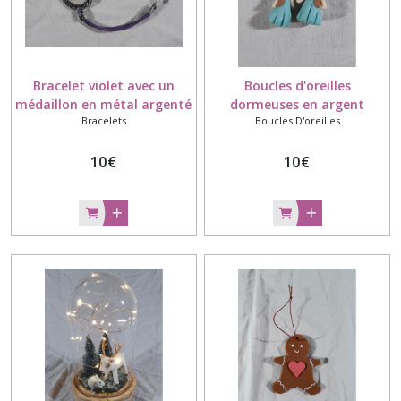
Bracelet violet avec un
Boucles d'oreilles
médaillon en métal argenté
dormeuses en argent
Bracelets
Boucles D'oreilles
décoré avec de la porcelaine
rhodié avec des princesses
froide fait main
bleues modelées à la main
10
€
en porcelaine froide
10
€