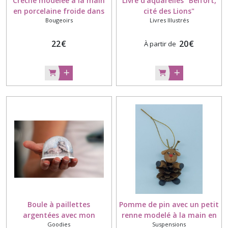
Crèche modelée à la main
Livre d'aquarelles "Belfort,
en porcelaine froide dans
cité des Lions"
Bougeoirs
Livres Illustrés
un joli bougeoir en verre
avec une bougie led
22
€
20
€
À partir de
Boule à paillettes
Pomme de pin avec un petit
argentées avec mon
renne modelé à la main en
Goodies
Suspensions
aquarelle du Lion de Belfort
porcelaine froide