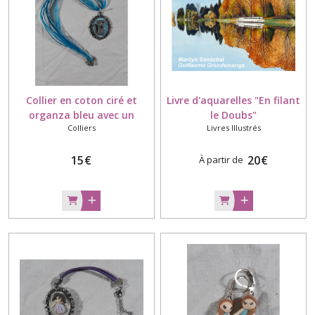
Collier en coton ciré et
Livre d'aquarelles "En filant
organza bleu avec un
le Doubs"
Colliers
Livres Illustrés
médaillon décoré avec un
chat modelé à la main en
porcelaine froide
15
€
20
€
À partir de