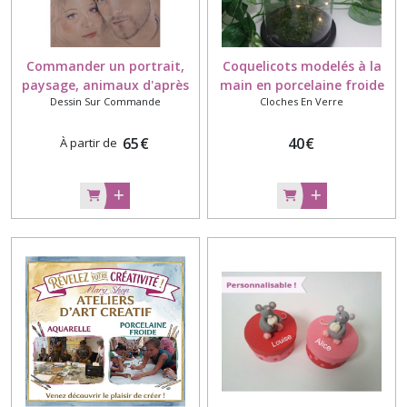
Commander un portrait,
Coquelicots modelés à la
paysage, animaux d'après
main en porcelaine froide
Dessin Sur Commande
Cloches En Verre
vos photos
sous cloche avec guirlande
LED
65
€
40
€
À partir de