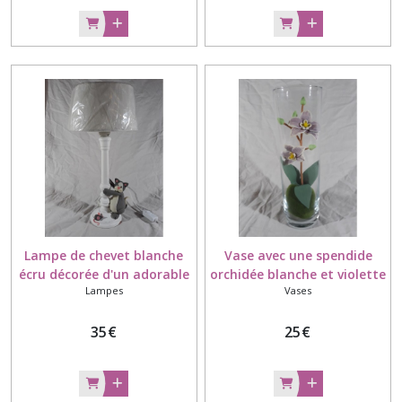
Lampe de chevet blanche
Vase avec une spendide
écru décorée d'un adorable
orchidée blanche et violette
Lampes
Vases
chat et sa souris modelés à
modelée à la main en
la main en porcelaine
porcelaine froide
froide
35
€
25
€