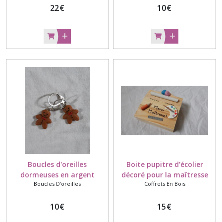
porcelaine froide
22
€
10
€
Boucles d'oreilles
Boite pupitre d'écolier
dormeuses en argent
décoré pour la maîtresse
Boucles D'oreilles
Coffrets En Bois
rhodié avec des
cadeau de fin d'année
bonhommes de pain
d'épices modelés à la main
10
€
15
€
en porcelaine froide