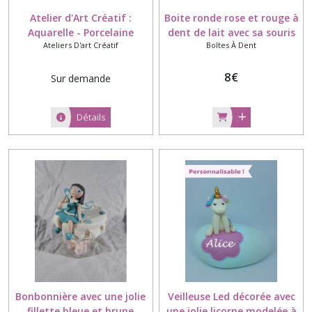
Atelier d'Art Créatif :
Boite ronde rose et rouge à
Aquarelle - Porcelaine
dent de lait avec sa souris
Ateliers D'art Créatif
Boîtes À Dent
Froide
et sa dent modelée à la
main en porcelaine froide à
personnaliser
8
€
Sur demande
Détails
Bonbonnière avec une jolie
Veilleuse Led décorée avec
fillette bleue et brune
une jolie licorne modelée à