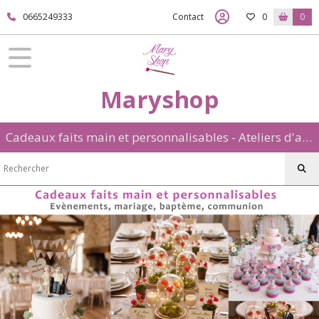
0665249333
Contact
0
0
Maryshop
Cadeaux faits main et personnalisables - Ateliers d'art créatif: aquarelle et porcelaine froide