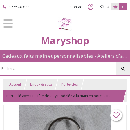
0665249333
Contact
0
0
Maryshop
Cadeaux faits main et personnalisables - Ateliers d'art créatif: aquarelle et porcelaine froide
Accueil
Bijoux & accs
Porte-clés
Porte-clé avec une tête de kitty modelée à la main en porcelaine
froide