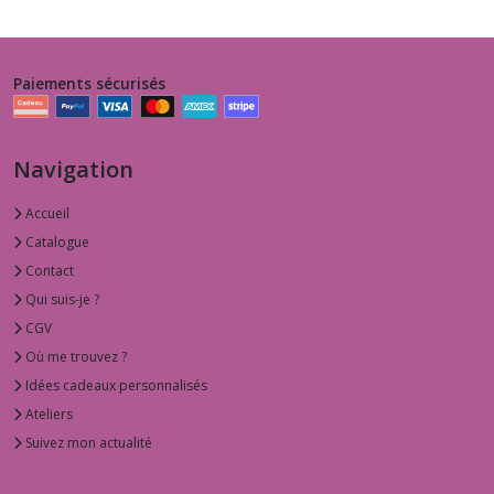
Paiements sécurisés
Navigation
Accueil
Catalogue
Contact
Qui suis-je ?
CGV
Où me trouvez ?
Idées cadeaux personnalisés
Ateliers
Suivez mon actualité