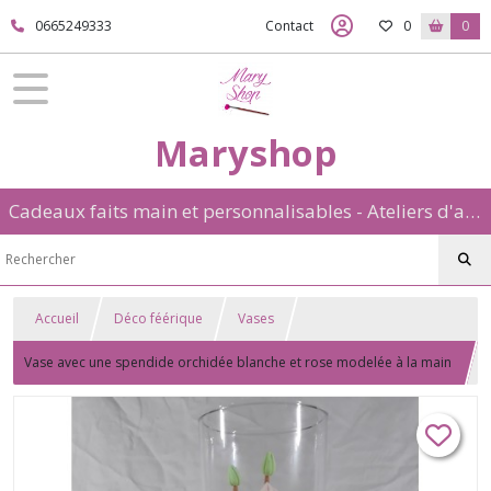
0665249333
Contact
0
0
Maryshop
Cadeaux faits main et personnalisables - Ateliers d'art créatif: aquarelle et porcelaine froide
Accueil
Déco féérique
Vases
Vase avec une spendide orchidée blanche et rose modelée à la main
en porcelaine froide