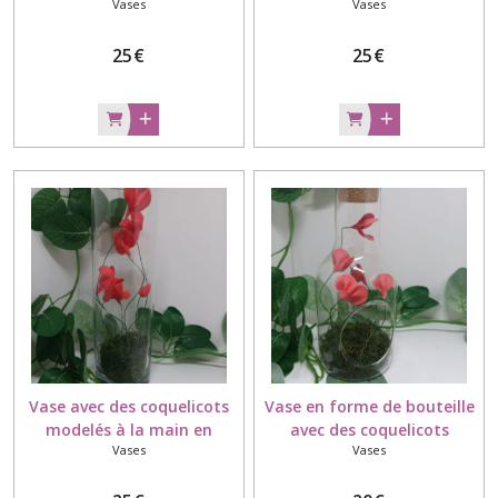
Vases
Vases
modelée à la main en
modelée à la main en
porcelaine froide
porcelaine froide
25
€
25
€
Vase avec des coquelicots
Vase en forme de bouteille
modelés à la main en
avec des coquelicots
Vases
Vases
porcelaine froide
modelés à la main en
porcelaine froide