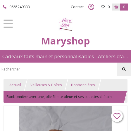
0665249333
Contact
0
0
Maryshop
Cadeaux faits main et personnalisables - Ateliers d'art créatif: aquarelle et porcelaine froide
Accueil
Veilleuses & Boîtes
Bonbonnières
Bonbonnière avec une jolie fillette bleue et ses couettes châtain
modelée à la main en porcelaine froide