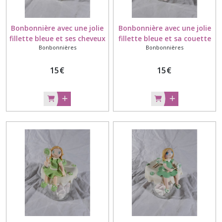
Bonbonnière avec une jolie
Bonbonnière avec une jolie
fillette bleue et ses cheveux
fillette bleue et sa couette
Bonbonnières
Bonbonnières
châtains modelée à la main
modelée à la main en
en porcelaine froide
porcelaine froide
15
€
15
€