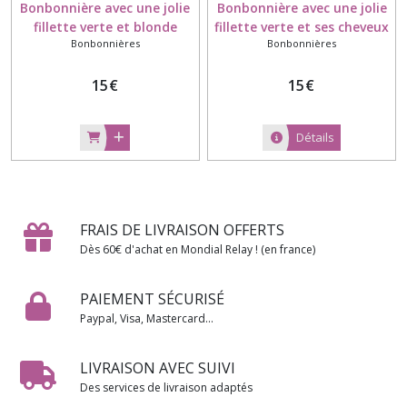
Bonbonnière avec une jolie
Bonbonnière avec une jolie
fillette verte et blonde
fillette verte et ses cheveux
Bonbonnières
Bonbonnières
modelée à la main en
blonds modelée à la main
porcelaine froide
en porcelaine froide
15
€
15
€
Détails
FRAIS DE LIVRAISON OFFERTS
Dès 60€ d'achat en Mondial Relay ! (en france)
PAIEMENT SÉCURISÉ
Paypal, Visa, Mastercard...
LIVRAISON AVEC SUIVI
Des services de livraison adaptés