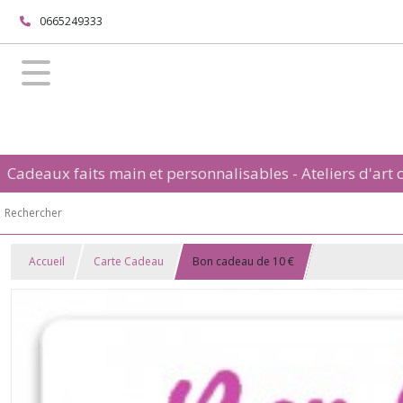
0665249333
Cadeaux faits main et personnalisables - Ateliers d'art c
Accueil
Carte Cadeau
Bon cadeau de 10 €