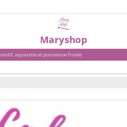
Maryshop
réatif: aquarelle et porcelaine froide