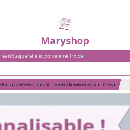
Maryshop
réatif: aquarelle et porcelaine froide
iolette, décorée avec une souris modelée à la main en porcelaine froide