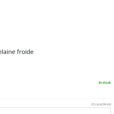
elaine froide
En stock
(
0
caractères)