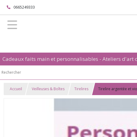
0665249333
Cadeaux faits main et personnalisables - Ateliers d'art c
Accueil
Veilleuses & Boîtes
Tirelires
Tirelire argentée et v